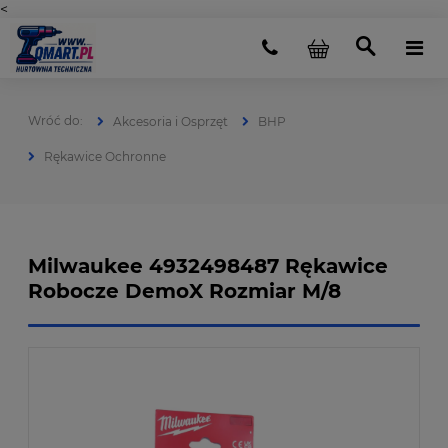
<
Akcesoria i Osprzęt
BHP
Rękawice Ochronne
Milwaukee 4932498487 Rękawice
Robocze DemoX Rozmiar M/8