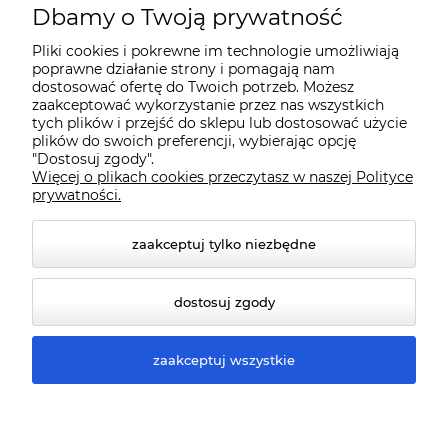
O nas
Dbamy o Twoją prywatność
Pliki cookies i pokrewne im technologie umożliwiają
Dostawa i płatności
poprawne działanie strony i pomagają nam
dostosować ofertę do Twoich potrzeb. Możesz
zaakceptować wykorzystanie przez nas wszystkich
Pomoc
tych plików i przejść do sklepu lub dostosować użycie
plików do swoich preferencji, wybierając opcję
"Dostosuj zgody".
Więcej o plikach cookies przeczytasz w naszej Polityce
Gwarancja i Serwis
prywatności.
zaakceptuj tylko niezbędne
dostosuj zgody
zaakceptuj wszystkie
© 2026 www.qmart.pl. Wszelkie prawa zastrzeżone.
Styl graficzny ShopGadget.pl
Sklep internetowy Shoper
Premium