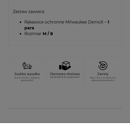
Zestaw zawiera:
Rękawice ochronne Milwaukee DemoX –
1
para
Rozmiar
M / 8