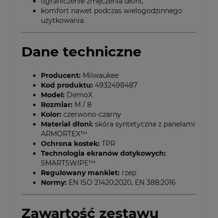
ograniczenie zmęczenia dłoni,
komfort nawet podczas wielogodzinnego
użytkowania.
Dane techniczne
Producent:
Milwaukee
Kod produktu:
4932498487
Model:
DemoX
Rozmiar:
M / 8
Kolor:
czerwono-czarny
Materiał dłoni:
skóra syntetyczna z panelami
ARMORTEX™
Ochrona kostek:
TPR
Technologia ekranów dotykowych:
SMARTSWIPE™
Regulowany mankiet:
rzep
Normy:
EN ISO 21420:2020, EN 388:2016
Zawartość zestawu