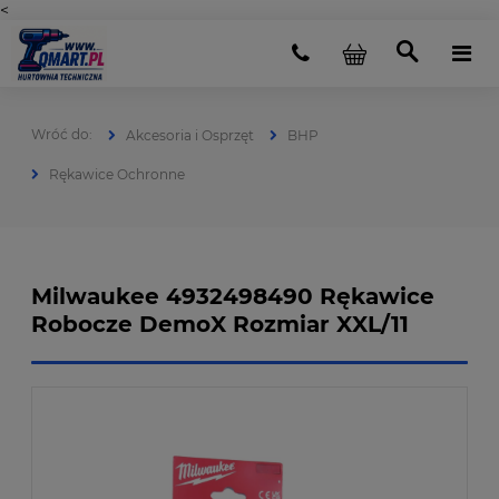
<
Akcesoria i Osprzęt
BHP
Rękawice Ochronne
Milwaukee 4932498490 Rękawice
Robocze DemoX Rozmiar XXL/11