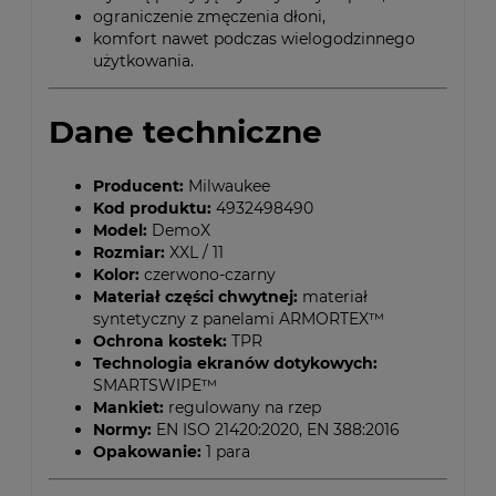
ograniczenie zmęczenia dłoni,
komfort nawet podczas wielogodzinnego
użytkowania.
Dane techniczne
Producent:
Milwaukee
Kod produktu:
4932498490
Model:
DemoX
Rozmiar:
XXL / 11
Kolor:
czerwono-czarny
Materiał części chwytnej:
materiał
syntetyczny z panelami ARMORTEX™
Ochrona kostek:
TPR
Technologia ekranów dotykowych:
SMARTSWIPE™
Mankiet:
regulowany na rzep
Normy:
EN ISO 21420:2020, EN 388:2016
Opakowanie:
1 para