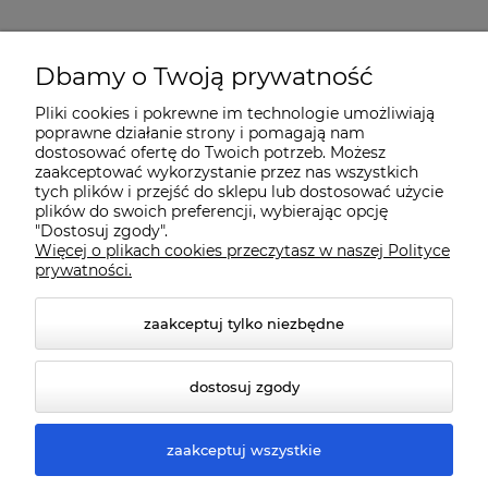
O nas
Dbamy o Twoją prywatność
Pliki cookies i pokrewne im technologie umożliwiają
Dostawa i płatności
poprawne działanie strony i pomagają nam
dostosować ofertę do Twoich potrzeb. Możesz
zaakceptować wykorzystanie przez nas wszystkich
Pomoc
tych plików i przejść do sklepu lub dostosować użycie
plików do swoich preferencji, wybierając opcję
"Dostosuj zgody".
Więcej o plikach cookies przeczytasz w naszej Polityce
Gwarancja i Serwis
prywatności.
zaakceptuj tylko niezbędne
dostosuj zgody
zaakceptuj wszystkie
© 2026 www.qmart.pl. Wszelkie prawa zastrzeżone.