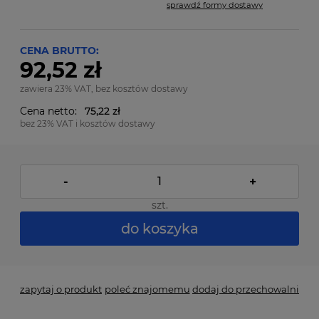
sprawdź formy dostawy
Cena nie zawiera ewentualnych kosztów płatności
CENA BRUTTO:
92,52 zł
zawiera 23% VAT, bez kosztów dostawy
Cena netto:
75,22 zł
bez 23% VAT i kosztów dostawy
-
+
szt.
do koszyka
zapytaj o produkt
poleć znajomemu
dodaj do przechowalni