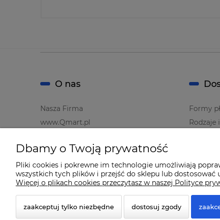
O nas
Dos
Nasza Firma
Formy pł
www.Qmart.pl
Rodzaje 
Dbamy o Twoją prywatność
Pliki cookies i pokrewne im technologie umożliwiają popr
wszystkich tych plików i przejść do sklepu lub dostosować u
Więcej o plikach cookies przeczytasz w naszej Polityce pry
zaakceptuj tylko niezbędne
dostosuj zgody
zaakce