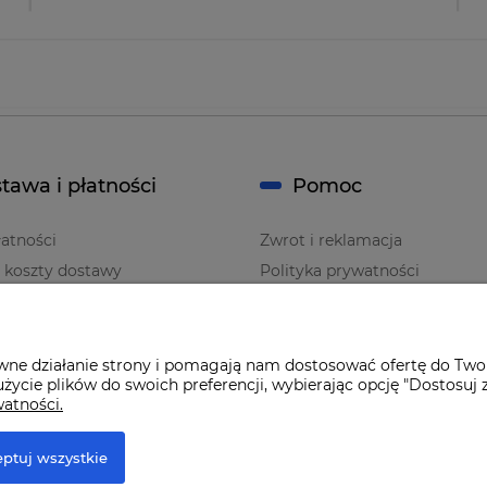
tawa i płatności
Pomoc
atności
Zwrot i reklamacja
i koszty dostawy
Polityka prywatności
Regulaminy
awne działanie strony i pomagają nam dostosować ofertę do Two
życie plików do swoich preferencji, wybierając opcję "Dostosuj 
watności.
ptuj wszystkie