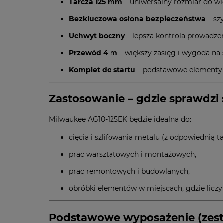
Tarcza 125 mm
– uniwersalny rozmiar do wiel
Bezkluczowa osłona bezpieczeństwa
– sz
Uchwyt boczny
– lepsza kontrola prowadzenia
Przewód 4 m
– większy zasięg i wygoda na 
Komplet do startu
– podstawowe elementy m
Zastosowanie – gdzie sprawdzi s
Milwaukee AG10-125EK będzie idealna do:
cięcia i szlifowania metalu (z odpowiednią ta
prac warsztatowych i montażowych,
prac remontowych i budowlanych,
obróbki elementów w miejscach, gdzie liczy 
Podstawowe wyposażenie (zest