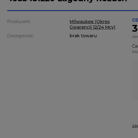
CE
Producent:
Milwaukee (Okres
3
Gwarancji 12/24 Mcy)
Dostępność:
brak towaru
za
Ce
be
za