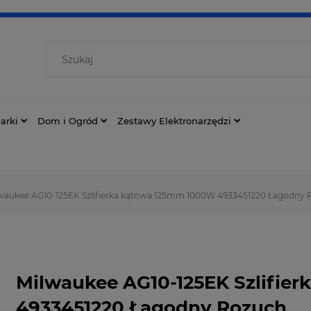
arki
Dom i Ogród
Zestawy Elektronarzędzi
waukee AG10-125EK Szlifierka kątowa 125mm 1000W 4933451220 Łagodny 
Milwaukee AG10-125EK Szlifie
4933451220 Łagodny Rozuch