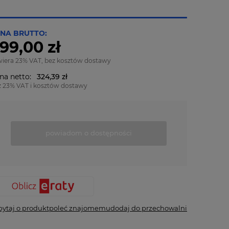
NA BRUTTO:
99,00 zł
wiera 23% VAT, bez kosztów dostawy
na netto:
324,39 zł
z 23% VAT i kosztów dostawy
powiadom o dostępności
pytaj o produkt
poleć znajomemu
dodaj do przechowalni