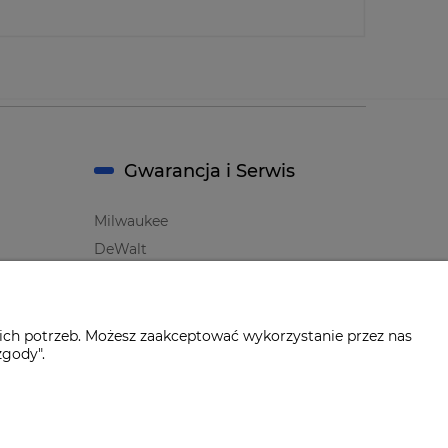
Gwarancja i Serwis
Milwaukee
DeWalt
Makita
Bosch
Oznaczenie i symbole Producentów
ich potrzeb. Możesz zaakceptować wykorzystanie przez nas
zgody".
Wersja BODY