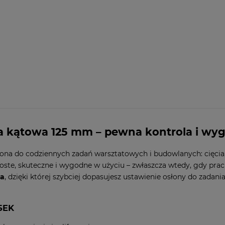
ka kątowa 125 mm – pewna kontrola i wyg
zona do codziennych zadań warsztatowych i budowlanych: cięcia,
roste, skuteczne i wygodne w użyciu – zwłaszcza wtedy, gdy pra
wa
, dzięki której szybciej dopasujesz ustawienie osłony do zadania
25EK