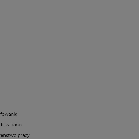
lifowania
do zadania
czeństwo pracy