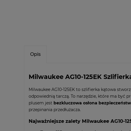
Opis
Milwaukee AG10-125EK Szlifier
Milwaukee AG10-125EK to szlifierka kątowa stwor
odpowiednią tarczą. To narzędzie, które ma być p
plusem jest
bezkluczowa osłona bezpieczeńst
przepinania przedłużacza.
Najważniejsze zalety Milwaukee AG10-1