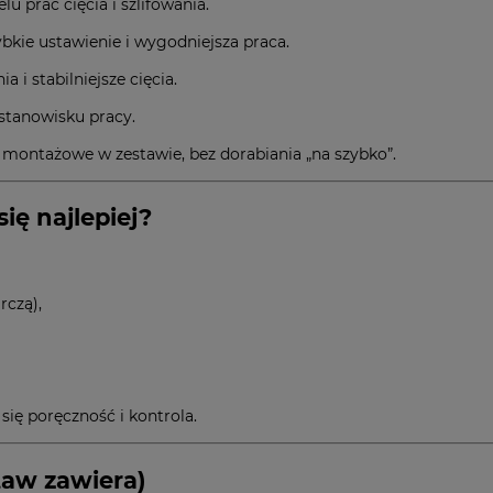
u prac cięcia i szlifowania.
ybkie ustawienie i wygodniejsza praca.
 i stabilniejsze cięcia.
stanowisku pracy.
ontażowe w zestawie, bez dorabiania „na szybko”.
ię najlepiej?
rczą),
się poręczność i kontrola.
aw zawiera)