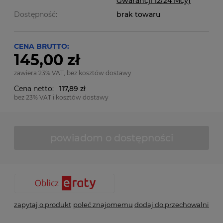
Gwarancji 12/24 Mcy)
Dostępność:
brak towaru
CENA BRUTTO:
145,00 zł
zawiera 23% VAT, bez kosztów dostawy
Cena netto:
117,89 zł
bez 23% VAT i kosztów dostawy
powiadom o dostępności
zapytaj o produkt
poleć znajomemu
dodaj do przechowalni