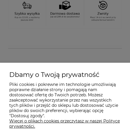
O nas
Dbamy o Twoją prywatność
Pliki cookies i pokrewne im technologie umożliwiają
Dostawa i płatności
poprawne działanie strony i pomagają nam
dostosować ofertę do Twoich potrzeb. Możesz
zaakceptować wykorzystanie przez nas wszystkich
Pomoc
tych plików i przejść do sklepu lub dostosować użycie
plików do swoich preferencji, wybierając opcję
"Dostosuj zgody".
Więcej o plikach cookies przeczytasz w naszej Polityce
Gwarancja i Serwis
prywatności.