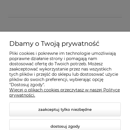
O nas
Dbamy o Twoją prywatność
Pliki cookies i pokrewne im technologie umożliwiają
Dostawa i płatności
poprawne działanie strony i pomagają nam
dostosować ofertę do Twoich potrzeb. Możesz
zaakceptować wykorzystanie przez nas wszystkich
Pomoc
tych plików i przejść do sklepu lub dostosować użycie
plików do swoich preferencji, wybierając opcję
"Dostosuj zgody".
Więcej o plikach cookies przeczytasz w naszej Polityce
Gwarancja i Serwis
prywatności.
zaakceptuj tylko niezbędne
dostosuj zgody