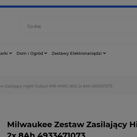
arki
Dom i Ogród
Zestawy Elektronarzędzi
w Zasilający Hight Output M18 HNRG-802 2x 8Ah 4933471073
Milwaukee Zestaw Zasilający 
2x 8Ah 4933471073