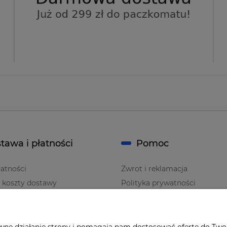
tawa i płatności
Pomoc
atności
Zwrot i reklamacja
i koszty dostawy
Polityka prywatności
Regulaminy