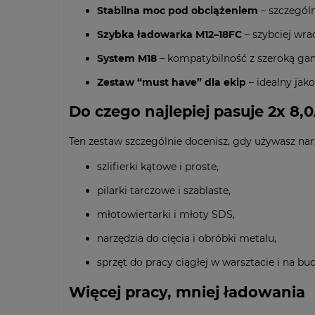
Stabilna moc pod obciążeniem
– szczególn
Szybka ładowarka M12–18FC
– szybciej wra
System M18
– kompatybilność z szeroką gam
Zestaw “must have” dla ekip
– idealny jako
Do czego najlepiej pasuje 2x 
Ten zestaw szczególnie docenisz, gdy używasz narzę
szlifierki kątowe i proste,
pilarki tarczowe i szablaste,
młotowiertarki i młoty SDS,
narzędzia do cięcia i obróbki metalu,
sprzęt do pracy ciągłej w warsztacie i na bu
Więcej pracy, mniej ładowania