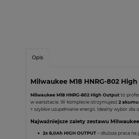
Opis
Milwaukee M18 HNRG-802 High O
Milwaukee M18 HNRG-802 High Output
to profe
w warsztacie. W komplecie otrzymujesz
2 akumu
+ szybkie uzupełnianie energii. Idealny wybór dla
Najważniejsze zalety zestawu Milwauke
2x 8,0Ah HIGH OUTPUT
– dłuższa praca na