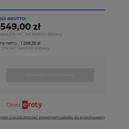
NA BRUTTO:
 549,00 zł
wiera 23% VAT, bez kosztów dostawy
na netto:
1 259,35 zł
z 23% VAT i kosztów dostawy
powiadom o dostępności
pytaj o produkt
poleć znajomemu
dodaj do przechowalni