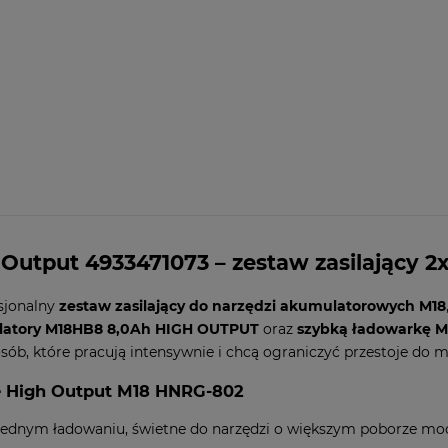
utput 4933471073 – zestaw zasilający 2
sjonalny
zestaw zasilający do narzędzi akumulatorowych M18
latory M18HB8 8,0Ah HIGH OUTPUT
oraz
szybką ładowarkę M
 osób, które pracują intensywnie i chcą ograniczyć przestoje do
e High Output M18 HNRG-802
 jednym ładowaniu, świetne do narzędzi o większym poborze mo