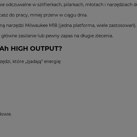
ie odczuwalne w szlifierkach, pilarkach, młotach i narzędziach do
casz do pracy, mniej przerw w ciągu dnia.
ą narzędzi Milwaukee M18 (jedna platforma, wiele zastosowań).
 główne zasilanie lub pewny zapas na długie zlecenia.
8,0Ah HIGH OUTPUT?
dzi, które „zjadają” energię:
dowie.