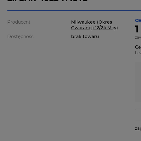
CE
Producent:
Milwaukee (Okres
1
Gwarancji 12/24 Mcy)
Dostępność:
brak towaru
za
Ce
be
za