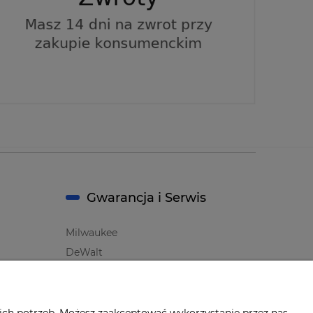
Gwarancja i Serwis
Milwaukee
DeWalt
Makita
Bosch
Oznaczenie i symbole Producentów