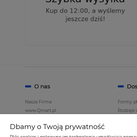
O nas
Dos
Nasza Firma
Formy pł
www.Qmart.pl
Rodzaje 
Dbamy o Twoją prywatność