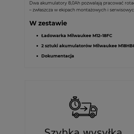
Dwa akumulatory 8,0Ah pozwalają pracować rotacyj
– zwłaszcza w ekipach montażowych i serwisowyc
W zestawie
Ładowarka Milwaukee M12–18FC
2 sztuki akumulatorów Milwaukee M18H
Dokumentacja