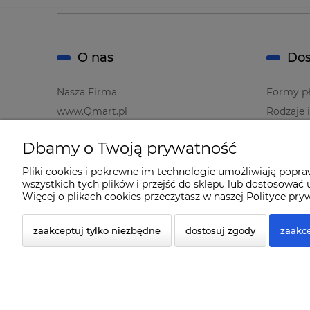
O nas
Dos
Nasza Firma
Formy pł
www.Qmart.pl
Rodzaje 
Dbamy o Twoją prywatność
Pliki cookies i pokrewne im technologie umożliwiają popr
wszystkich tych plików i przejść do sklepu lub dostosować u
Więcej o plikach cookies przeczytasz w naszej Polityce pry
zaakceptuj tylko niezbędne
dostosuj zgody
zaakce
© 2026 www.qmart.pl. Wszelkie prawa zastrzeżone.
Styl graficzny ShopGadget.pl
Sklep internetowy Shope