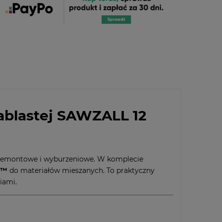
ablastej SAWZALL 12
e remontowe i wyburzeniowe. W komplecie
R™
do materiałów mieszanych. To praktyczny
iami.