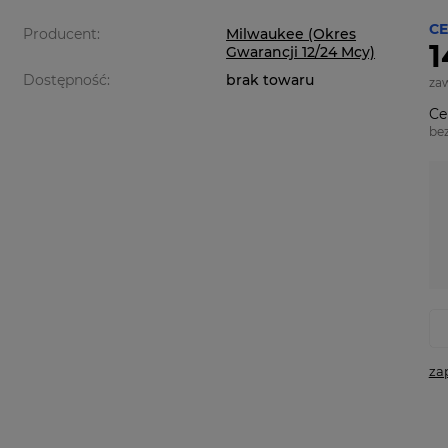
CE
Producent:
Milwaukee (Okres
1
Gwarancji 12/24 Mcy)
Dostępność:
brak towaru
za
Ce
be
za