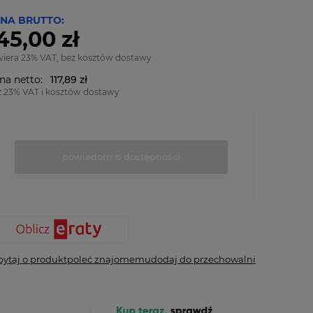
NA BRUTTO:
45,00 zł
wiera 23% VAT, bez kosztów dostawy
na netto:
117,89 zł
z 23% VAT i kosztów dostawy
powiadom o dostępności
pytaj o produkt
poleć znajomemu
dodaj do przechowalni