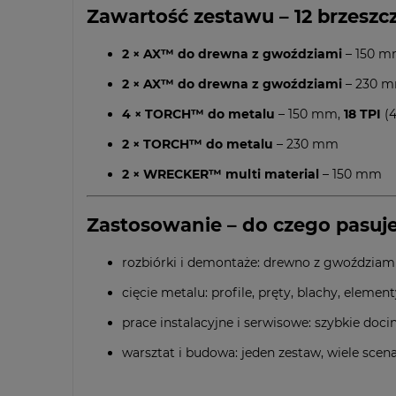
Zawartość zestawu – 12 brzesz
2 × AX™ do drewna z gwoździami
– 150 m
2 × AX™ do drewna z gwoździami
– 230 
4 × TORCH™ do metalu
– 150 mm,
18 TPI
(4
2 × TORCH™ do metalu
– 230 mm
2 × WRECKER™ multi material
– 150 mm
Zastosowanie – do czego pasuje
rozbiórki i demontaże: drewno z gwoździami,
cięcie metalu: profile, pręty, blachy, elem
prace instalacyjne i serwisowe: szybkie doc
warsztat i budowa: jeden zestaw, wiele scen