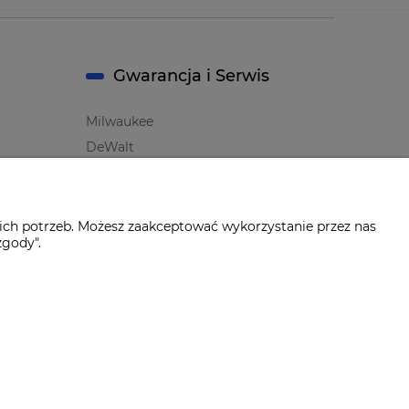
Gwarancja i Serwis
Milwaukee
DeWalt
Makita
Bosch
Oznaczenie i symbole Producentów
ich potrzeb. Możesz zaakceptować wykorzystanie przez nas
zgody".
Wersja BODY