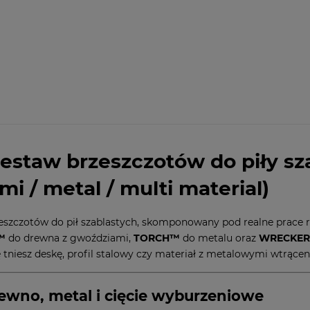
estaw brzeszczotów do piły sz
i / metal / multi material)
zeszczotów do pił szablastych, skomponowany pod realne prac
™
do drewna z gwoździami,
TORCH™
do metalu oraz
WRECKE
ę tniesz deskę, profil stalowy czy materiał z metalowymi wtrącen
ewno, metal i cięcie wyburzeniowe