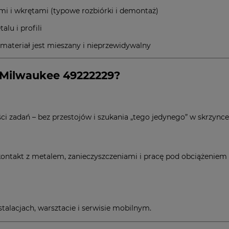
i i wkrętami (typowe rozbiórki i demontaż)
alu i profili
y materiał jest mieszany i nieprzewidywalny
 Milwaukee 49222229?
i zadań – bez przestojów i szukania „tego jedynego” w skrzynce
ntakt z metalem, zanieczyszczeniami i pracę pod obciążeniem –
talacjach, warsztacie i serwisie mobilnym.