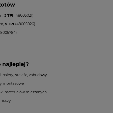
czotów
m,
5 TPI
(48005021)
mm,
5 TPI
(48005026)
8005784)
 najlepiej?
 palety, stelaże, zabudowy
enty montażowe
inki materiałów mieszanych
ariuszy