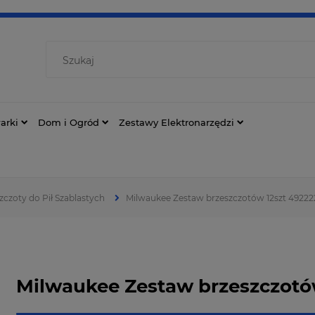
arki
Dom i Ogród
Zestawy Elektronarzędzi
zczoty do Pił Szablastych
Milwaukee Zestaw brzeszczotów 12szt 49222
Milwaukee Zestaw brzeszczotó