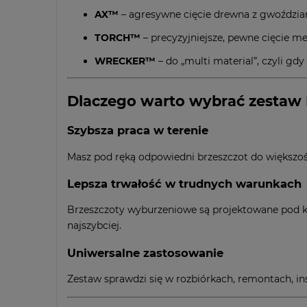
AX™
– agresywne cięcie drewna z gwoździam
TORCH™
– precyzyjniejsze, pewne cięcie met
WRECKER™
– do „multi material”, czyli gd
Dlaczego warto wybrać zestaw
Szybsza praca w terenie
Masz pod ręką odpowiedni brzeszczot do większośc
Lepsza trwałość w trudnych warunkach
Brzeszczoty wyburzeniowe są projektowane pod ko
najszybciej.
Uniwersalne zastosowanie
Zestaw sprawdzi się w rozbiórkach, remontach, ins