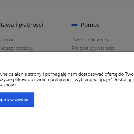
tawa i płatności
Pomoc
atności
Zwrot i reklamacja
i koszty dostawy
Polityka prywatności
Regulaminy
awne działanie strony i pomagają nam dostosować ofertę do Two
życie plików do swoich preferencji, wybierając opcję "Dostosuj 
watności.
ptuj wszystkie
r Premium