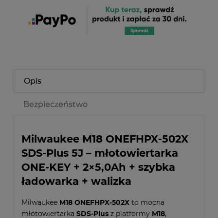
Opis
Bezpieczeństwo
Milwaukee M18 ONEFHPX-502X
SDS-Plus 5J – młotowiertarka
ONE-KEY + 2×5,0Ah + szybka
ładowarka + walizka
Milwaukee
M18 ONEFHPX-502X
to mocna
młotowiertarka
SDS-Plus
z platformy
M18
,