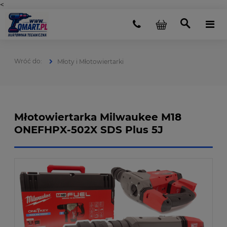
<
Młoty i Młotowiertarki
Młotowiertarka Milwaukee M18
ONEFHPX-502X SDS Plus 5J