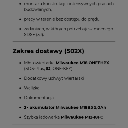
montażu konstrukcji i intensywnych pracach
budowlanych,
pracy w terenie bez dostępu do prądu,
zadaniach, w których potrzebujesz mocnego
SDS+ (5J).
Zakres dostawy (502X)
Młotowiertarka
Milwaukee M18 ONEFHPX
(SDS-Plus,
5J
, ONE-KEY)
Dodatkowy uchwyt wiertarski
Walizka
Dokumentacja
2× akumulator Milwaukee M18B5 5,0Ah
Szybka ładowarka
Milwaukee M12-18FC