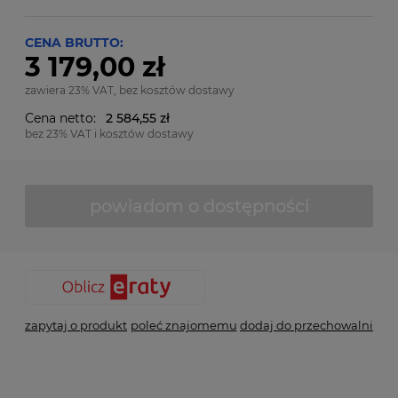
CENA BRUTTO:
3 179,00 zł
zawiera 23% VAT, bez kosztów dostawy
Cena netto:
2 584,55 zł
bez 23% VAT i kosztów dostawy
powiadom o dostępności
zapytaj o produkt
poleć znajomemu
dodaj do przechowalni