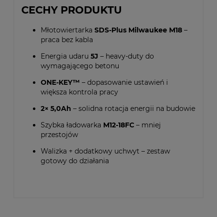
CECHY PRODUKTU
Młotowiertarka
SDS-Plus Milwaukee M18
–
praca bez kabla
Energia udaru
5J
– heavy-duty do
wymagającego betonu
ONE-KEY™
– dopasowanie ustawień i
większa kontrola pracy
2× 5,0Ah
– solidna rotacja energii na budowie
Szybka ładowarka
M12-18FC
– mniej
przestojów
Walizka + dodatkowy uchwyt – zestaw
gotowy do działania