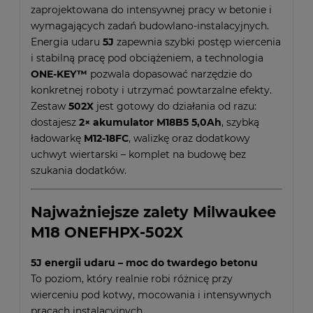
zaprojektowana do intensywnej pracy w betonie i
wymagających zadań budowlano-instalacyjnych.
Energia udaru
5J
zapewnia szybki postęp wiercenia
i stabilną pracę pod obciążeniem, a technologia
ONE-KEY™
pozwala dopasować narzędzie do
konkretnej roboty i utrzymać powtarzalne efekty.
Zestaw
502X
jest gotowy do działania od razu:
dostajesz
2× akumulator M18B5 5,0Ah
, szybką
ładowarkę
M12-18FC
, walizkę oraz dodatkowy
uchwyt wiertarski – komplet na budowę bez
szukania dodatków.
Najważniejsze zalety Milwaukee
M18 ONEFHPX-502X
5J energii udaru – moc do twardego betonu
To poziom, który realnie robi różnicę przy
wierceniu pod kotwy, mocowania i intensywnych
pracach instalacyjnych.