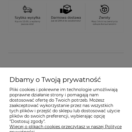
O nas
Dbamy o Twoją prywatność
Pliki cookies i pokrewne im technologie umożliwiają
Dostawa i płatności
poprawne działanie strony i pomagają nam
dostosować ofertę do Twoich potrzeb. Możesz
zaakceptować wykorzystanie przez nas wszystkich
Pomoc
tych plików i przejść do sklepu lub dostosować użycie
plików do swoich preferencji, wybierając opcję
"Dostosuj zgody".
Więcej o plikach cookies przeczytasz w naszej Polityce
Gwarancja i Serwis