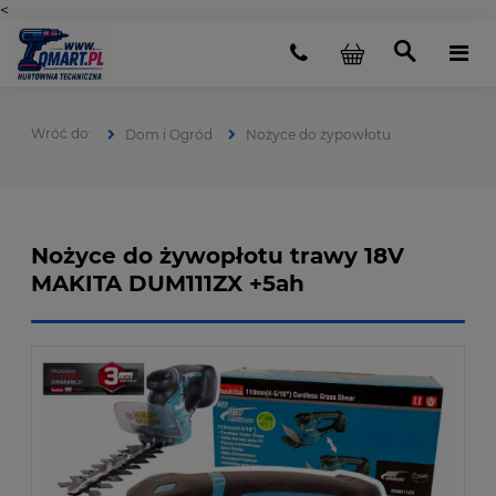
<
Dom i Ogród
Nożyce do żypowłotu
Nożyce do żywopłotu trawy 18V
MAKITA DUM111ZX +5ah