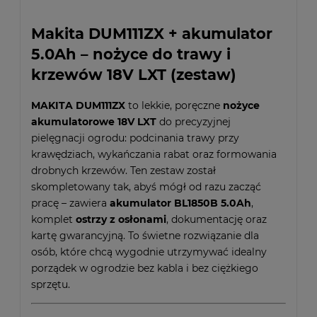
Makita DUM111ZX + akumulator
5.0Ah – nożyce do trawy i
krzewów 18V LXT (zestaw)
MAKITA DUM111ZX
to lekkie, poręczne
nożyce
akumulatorowe 18V LXT
do precyzyjnej
pielęgnacji ogrodu: podcinania trawy przy
krawędziach, wykańczania rabat oraz formowania
drobnych krzewów. Ten zestaw został
skompletowany tak, abyś mógł od razu zacząć
pracę – zawiera
akumulator BL1850B 5.0Ah
,
komplet
ostrzy z osłonami
, dokumentację oraz
kartę gwarancyjną. To świetne rozwiązanie dla
osób, które chcą wygodnie utrzymywać idealny
porządek w ogrodzie bez kabla i bez ciężkiego
sprzętu.