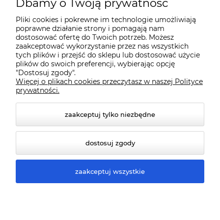
Dbamy o Twoją prywatność
Pliki cookies i pokrewne im technologie umożliwiają
Dostawa i płatności
poprawne działanie strony i pomagają nam
dostosować ofertę do Twoich potrzeb. Możesz
zaakceptować wykorzystanie przez nas wszystkich
Pomoc
tych plików i przejść do sklepu lub dostosować użycie
plików do swoich preferencji, wybierając opcję
"Dostosuj zgody".
Więcej o plikach cookies przeczytasz w naszej Polityce
Gwarancja i Serwis
prywatności.
zaakceptuj tylko niezbędne
dostosuj zgody
zaakceptuj wszystkie
© 2026 www.qmart.pl. Wszelkie prawa zastrzeżone.
Styl graficzny ShopGadget.pl
Sklep internetowy Shoper
Premium