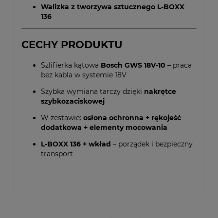
Walizka z tworzywa sztucznego L-BOXX
136
CECHY PRODUKTU
Szlifierka kątowa
Bosch GWS 18V-10
– praca
bez kabla w systemie 18V
Szybka wymiana tarczy dzięki
nakrętce
szybkozaciskowej
W zestawie:
osłona ochronna + rękojeść
dodatkowa + elementy mocowania
L-BOXX 136 + wkład
– porządek i bezpieczny
transport