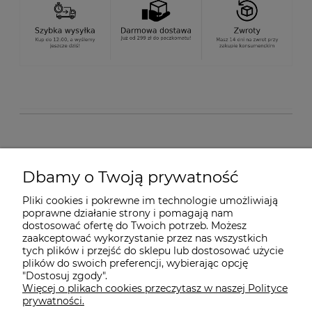
O nas
Dbamy o Twoją prywatność
Pliki cookies i pokrewne im technologie umożliwiają
Dostawa i płatności
poprawne działanie strony i pomagają nam
dostosować ofertę do Twoich potrzeb. Możesz
zaakceptować wykorzystanie przez nas wszystkich
Pomoc
tych plików i przejść do sklepu lub dostosować użycie
plików do swoich preferencji, wybierając opcję
"Dostosuj zgody".
Więcej o plikach cookies przeczytasz w naszej Polityce
Gwarancja i Serwis
prywatności.