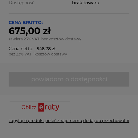
Dostępność:
brak towaru
CENA BRUTTO:
675,00 zł
zawiera 23% VAT, bez kosztów dostawy
Cena netto:
548,78 zł
bez 23% VAT i kosztów dostawy
powiadom o dostępności
zapytaj o produkt
poleć znajomemu
dodaj do przechowalni