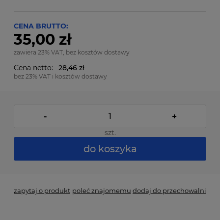
CENA BRUTTO:
35,00 zł
zawiera 23% VAT, bez kosztów dostawy
Cena netto:
28,46 zł
bez 23% VAT i kosztów dostawy
-
+
szt.
do koszyka
zapytaj o produkt
poleć znajomemu
dodaj do przechowalni