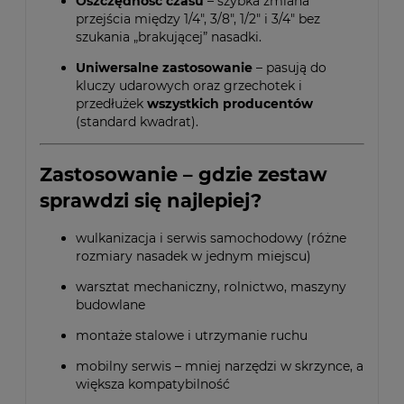
Oszczędność czasu
– szybka zmiana
przejścia między 1/4", 3/8", 1/2" i 3/4" bez
szukania „brakującej” nasadki.
Uniwersalne zastosowanie
– pasują do
kluczy udarowych oraz grzechotek i
przedłużek
wszystkich producentów
(standard kwadrat).
Zastosowanie – gdzie zestaw
sprawdzi się najlepiej?
wulkanizacja i serwis samochodowy (różne
rozmiary nasadek w jednym miejscu)
warsztat mechaniczny, rolnictwo, maszyny
budowlane
montaże stalowe i utrzymanie ruchu
mobilny serwis – mniej narzędzi w skrzynce, a
większa kompatybilność