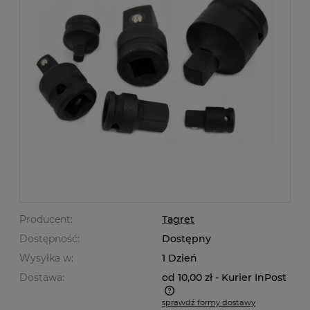
Producent:
Tagret
Dostępność:
Dostępny
Wysyłka w:
1 Dzień
Dostawa:
od 10,00 zł
- Kurier InPost
sprawdź formy dostawy
Cena nie zawiera ewentualnych kosztów płatności