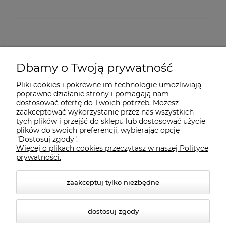
O nas
Dbamy o Twoją prywatność
Pliki cookies i pokrewne im technologie umożliwiają
Dostawa i płatności
poprawne działanie strony i pomagają nam
dostosować ofertę do Twoich potrzeb. Możesz
zaakceptować wykorzystanie przez nas wszystkich
Pomoc
tych plików i przejść do sklepu lub dostosować użycie
plików do swoich preferencji, wybierając opcję
"Dostosuj zgody".
Więcej o plikach cookies przeczytasz w naszej Polityce
Gwarancja i Serwis
prywatności.
zaakceptuj tylko niezbędne
dostosuj zgody