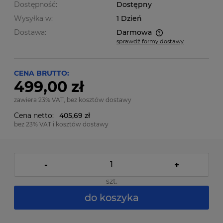
Dostępność:
Dostępny
Wysyłka w:
1 Dzień
Dostawa:
Darmowa
sprawdź formy dostawy
Cena nie zawiera ewentualnych kosztów płatności
CENA BRUTTO:
499,00 zł
zawiera 23% VAT, bez kosztów dostawy
Cena netto:
405,69 zł
bez 23% VAT i kosztów dostawy
-
+
szt.
do koszyka