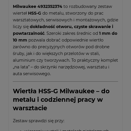
Milwaukee 4932352374
to rozbudowany zestaw
wierteł
HSS-G
do metalu, stworzony do prac
warsztatowych, serwisowych i montażowych, gdzie
liczy się
dokładność otworu, czyste skrawanie i
powtarzalność
. Szeroki zakres średnic od
1 mm do
10 mm
pozwala dobrać odpowiednie wiertło
zarówno do precyzyjnych otworów pod drobne
śruby, jak i do większych przelotów w stali,
aluminium czy tworzywach. To praktyczny komplet
„na lata” – do skrzynki narzędziowej, warsztatu i
auta serwisowego.
Wiertła HSS-G Milwaukee – do
metalu i codziennej pracy w
warsztacie
Zestaw sprawdzi się przy: