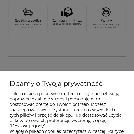
O nas
Dbamy o Twoją prywatność
Pliki cookies i pokrewne im technologie umożliwiają
Dostawa i płatności
poprawne działanie strony i pomagają nam
dostosować ofertę do Twoich potrzeb. Możesz
zaakceptować wykorzystanie przez nas wszystkich
Pomoc
tych plików i przejść do sklepu lub dostosować użycie
plików do swoich preferencji, wybierając opcję
"Dostosuj zgody".
Więcej o plikach cookies przeczytasz w naszej Polityce
Gwarancja i Serwis