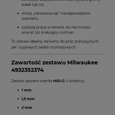
kołek lub nit,
mniej „ratowania się” nieodpowiednim
wiertłem,
szybszą pracę w terenie, bo nie musisz
wracać po brakujący rozmiar.
To zestaw idealny zarówno do prac precyzyjnych,
jak i typowych zadań montażowych.
Zawartość zestawu Milwaukee
4932352374
Zestaw zawiera wiertła
HSS-G
o średnicy:
1 mm
1,5 mm
2 mm