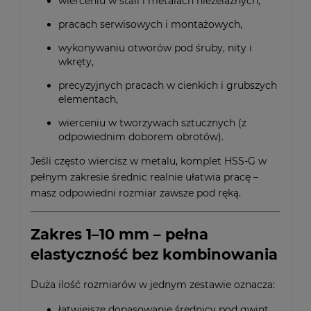
wierceniu w stali i metalach nieżelaznych,
pracach serwisowych i montażowych,
wykonywaniu otworów pod śruby, nity i
wkręty,
precyzyjnych pracach w cienkich i grubszych
elementach,
wierceniu w tworzywach sztucznych (z
odpowiednim doborem obrotów).
Jeśli często wiercisz w metalu, komplet HSS-G w
pełnym zakresie średnic realnie ułatwia pracę –
masz odpowiedni rozmiar zawsze pod ręką.
Zakres 1–10 mm – pełna
elastyczność bez kombinowania
Duża ilość rozmiarów w jednym zestawie oznacza:
łatwiejsze dopasowanie średnicy pod gwint,