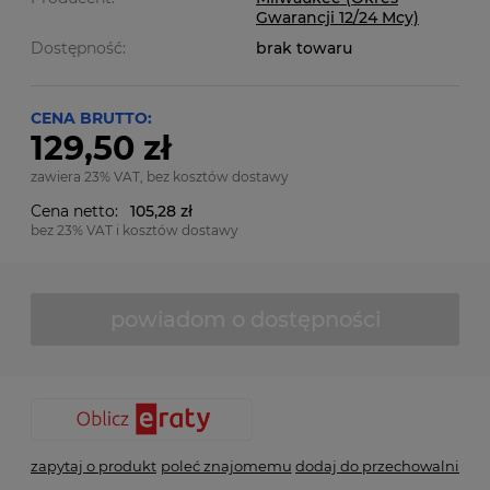
Gwarancji 12/24 Mcy)
Dostępność:
brak towaru
CENA BRUTTO:
129,50 zł
zawiera 23% VAT, bez kosztów dostawy
Cena netto:
105,28 zł
bez 23% VAT i kosztów dostawy
powiadom o dostępności
zapytaj o produkt
poleć znajomemu
dodaj do przechowalni