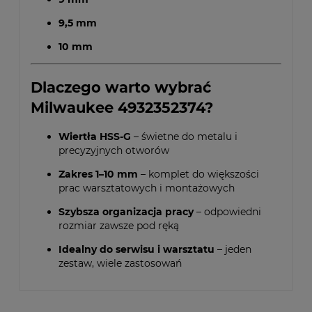
9,5 mm
10 mm
Dlaczego warto wybrać
Milwaukee 4932352374?
Wiertła HSS-G
– świetne do metalu i
precyzyjnych otworów
Zakres 1–10 mm
– komplet do większości
prac warsztatowych i montażowych
Szybsza organizacja pracy
– odpowiedni
rozmiar zawsze pod ręką
Idealny do serwisu i warsztatu
– jeden
zestaw, wiele zastosowań