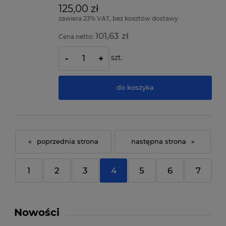
125,00 zł
zawiera 23% VAT, bez kosztów dostawy
101,63 zł
Cena netto:
szt.
-
+
do koszyka
«
»
1
2
3
4
5
6
7
Nowości