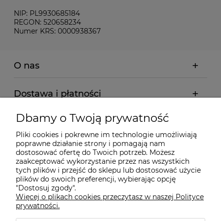
NIP: PL9930685184
REGON: 520658234
Numer KRS: 0000938367
O nas
Dostawa i płatności
Dbamy o Twoją prywatność
Pomoc
Pliki cookies i pokrewne im technologie umożliwiają
poprawne działanie strony i pomagają nam
Gwarancja i Serwis
dostosować ofertę do Twoich potrzeb. Możesz
zaakceptować wykorzystanie przez nas wszystkich
tych plików i przejść do sklepu lub dostosować użycie
plików do swoich preferencji, wybierając opcję
"Dostosuj zgody".
Więcej o plikach cookies przeczytasz w naszej Polityce
prywatności.