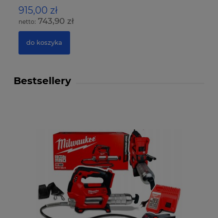
915,00 zł
15
743,90 zł
do koszyka
Bestsellery