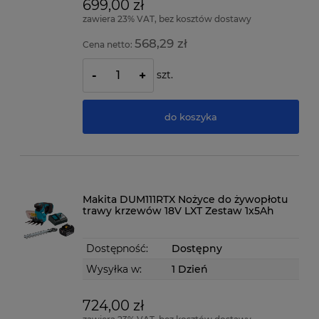
699,00 zł
zawiera 23% VAT, bez kosztów dostawy
568,29 zł
Cena netto:
szt.
-
+
do koszyka
Makita DUM111RTX Nożyce do żywopłotu
trawy krzewów 18V LXT Zestaw 1x5Ah
Dostępność:
Dostępny
Wysyłka w:
1 Dzień
724,00 zł