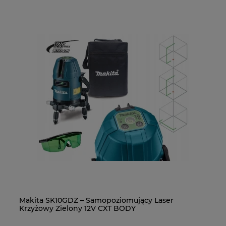
-
Makita SK10GDZ – Samopoziomujący Laser
Mi
Krzyżowy Zielony 12V CXT BODY
Ko