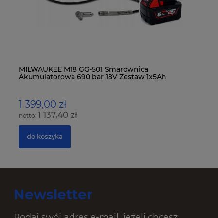
MILWAUKEE M18 GG-501 Smarownica
Bo
Akumulatorowa 690 bar 18V Zestaw 1x5Ah
Ak
1 399,00 zł
5
1 137,40 zł
do koszyka
Newsletter
Podaj swój adres e-mail, jeżeli chcesz