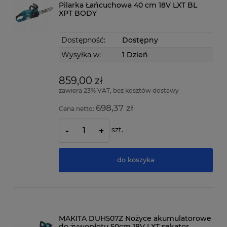
Pilarka Łańcuchowa 40 cm 18V LXT BL
XPT BODY
Dostępność:
Dostępny
Wysyłka w:
1 Dzień
859,00 zł
zawiera 23% VAT, bez kosztów dostawy
698,37 zł
Cena netto:
szt.
-
+
do koszyka
MAKITA DUH507Z Nożyce akumulatorowe
do żywopłotu 50cm 18V LXT sekator