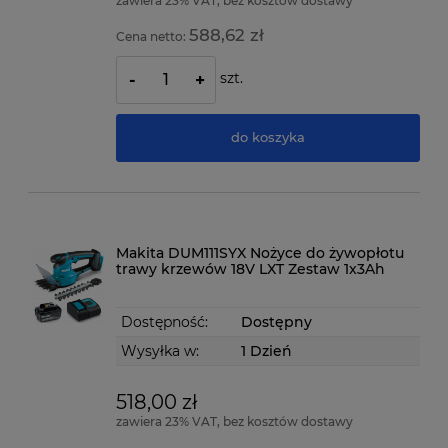
zawiera 23% VAT, bez kosztów dostawy
588,62 zł
Cena netto:
szt.
-
+
do koszyka
Makita DUM111SYX Nożyce do żywopłotu
trawy krzewów 18V LXT Zestaw 1x3Ah
Dostępność:
Dostępny
Wysyłka w:
1 Dzień
518,00 zł
zawiera 23% VAT, bez kosztów dostawy