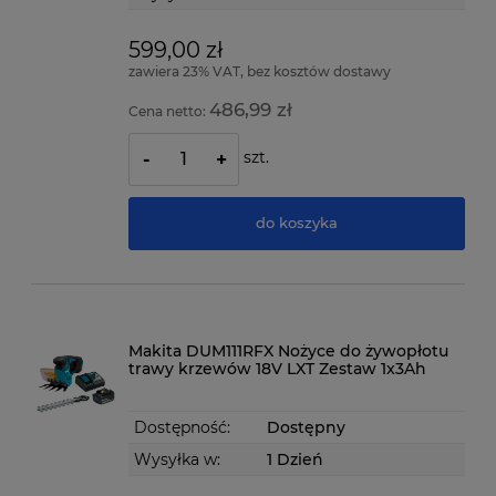
599,00 zł
zawiera 23% VAT, bez kosztów dostawy
486,99 zł
Cena netto:
szt.
-
+
do koszyka
Makita DUM111RFX Nożyce do żywopłotu
trawy krzewów 18V LXT Zestaw 1x3Ah
Dostępność:
Dostępny
Wysyłka w:
1 Dzień