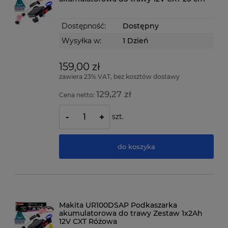
Dostępność:
Dostępny
Wysyłka w:
1 Dzień
159,00 zł
zawiera 23% VAT, bez kosztów dostawy
129,27 zł
Cena netto:
szt.
-
+
do koszyka
Makita UR100DSAP Podkaszarka
akumulatorowa do trawy Zestaw 1x2Ah
12V CXT Różowa