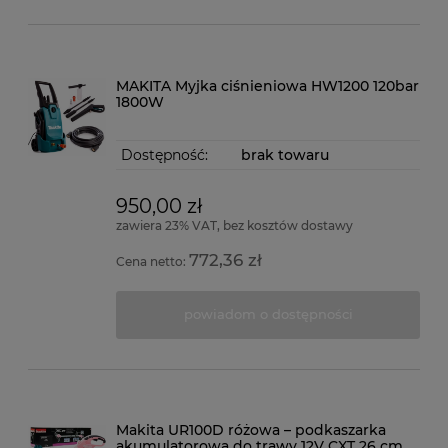
MAKITA Myjka ciśnieniowa HW1200 120bar
1800W
Dostępność:
brak towaru
950,00 zł
zawiera 23% VAT, bez kosztów dostawy
772,36 zł
Cena netto:
powiadom o dostępności
Makita UR100D różowa – podkaszarka
akumulatorowa do trawy 12V CXT 26 cm